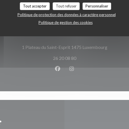
Tout accepter
Tout refuser
Personnaliser
Politique de protection des données à caractère personnel
Accès/Contact
Politique de gestion des cookies
((ouvre une
1 Plateau du Saint-Esprit 1475 Luxembourg
26 20 08 80
Facebook ((ouvre une nouvelle 
Instagram ((ouvre une nou
r