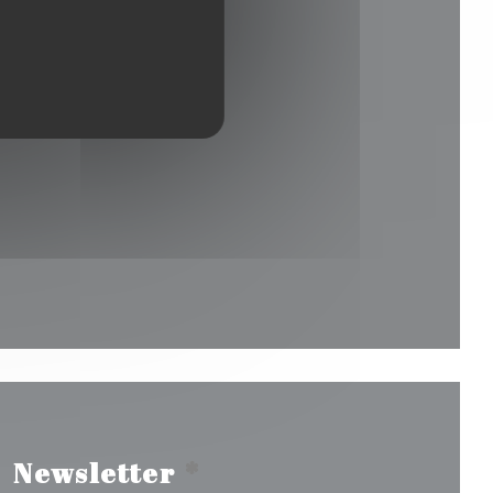
 nouvelle fenêtre))
fenêtre))
velle fenêtre))
Newsletter
*