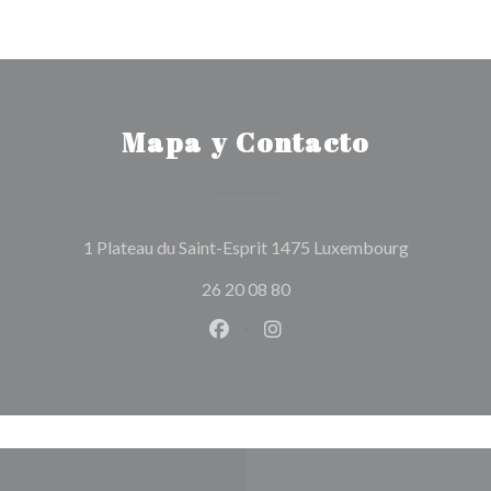
Mapa y Contacto
((abre en u
1 Plateau du Saint-Esprit 1475 Luxembourg
26 20 08 80
Facebook ((abre en una nueva v
Instagram ((abre en una 