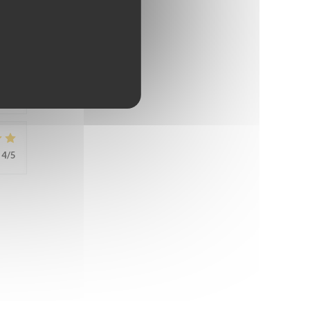
4
/5
4
/5