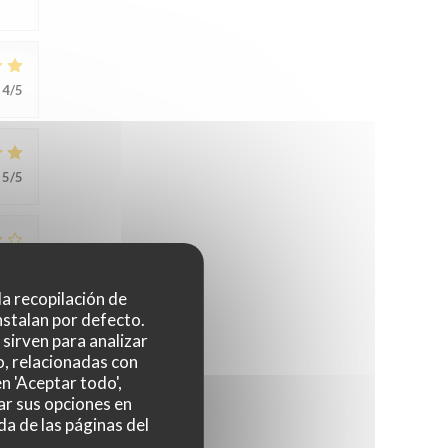
4
/5
5
/5
3
/5
 la recopilación de
nstalan por defecto.
sirven para analizar
ent
o, relacionadas con
n 'Aceptar todo',
ar sus opciones en
da de las páginas del