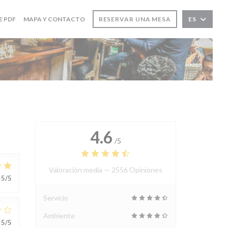
((ABRE EN UNA NUEVA VENTANA))
E PDF
MAPA Y CONTACTO
RESERVAR UNA MESA
ES
4.6
/5
Valoración media —
2556 Opiniones
5
/5
Servicio
Ambiente
5
/5