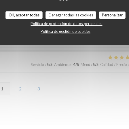
OK, aceptar todas
Denegar todas las cookies
Personalizar
Servicio
:
5
/5
Ambiente
:
5
/5
Menú
:
5
/5
Calidad / Precio
:
Política de protección de datos personales
Política de gestión de cookies
Servicio
:
5
/5
Ambiente
:
4
/5
Menú
:
5
/5
Calidad / Precio
:
1
2
3