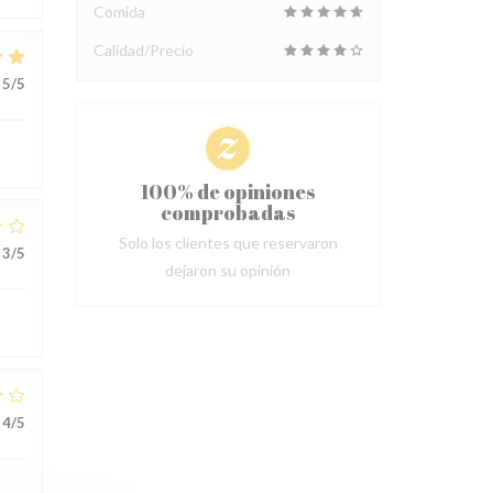
Comida
Calidad/Precio
5
/5
100% de opiniones
comprobadas
Solo los clientes que reservaron
3
/5
dejaron su opinión
4
/5