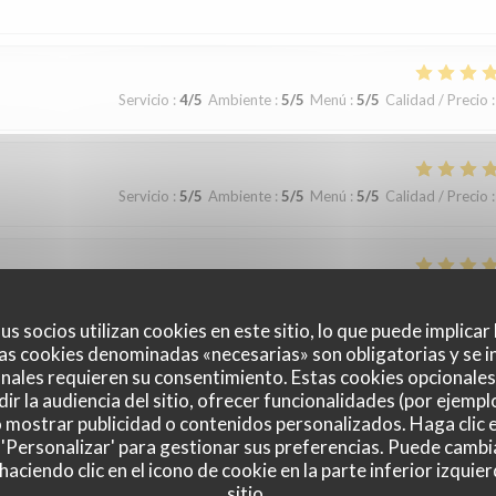
Servicio
:
4
/5
Ambiente
:
5
/5
Menú
:
5
/5
Calidad / Precio
:
Servicio
:
5
/5
Ambiente
:
5
/5
Menú
:
5
/5
Calidad / Precio
:
Servicio
:
5
/5
Ambiente
:
5
/5
Menú
:
4
/5
Calidad / Precio
:
us socios utilizan cookies en este sitio, lo que puede implicar
as cookies denominadas «necesarias» son obligatorias y se i
urant. Je recommande vivement! Les plus : - Les plats et les cocktails
nales requieren su consentimiento. Estas cookies opcionales 
able - Le service était excellent (notre serveur Pedro a été particulièrem
ir la audiencia del sitio, ofrecer funcionalidades (por ejempl
o mostrar publicidad o contenidos personalizados. Haga clic e
 Les sanitaires n'étaient pas les plus propres et nécessitent des
 'Personalizar' para gestionar sus preferencias. Puede cambi
cessifs mais cela reste tout de même raisonnable à l'échelle des
ciendo clic en el icono de cookie en la parte inferior izquier
sitio.