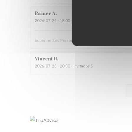
Rainer
A
2026-07-24
- 18:00 - Invitados 4
Super nettes Personal und absolutes Top Essen !!!
Vincent
H
2026-07-23
- 20:30 - Invitados 5