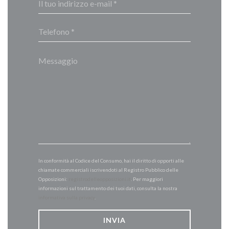
In conformità al Codice del Consumo, hai il diritto di opporti alle
chiamate commerciali iscrivendoti al Registro Pubblico delle
Opposizioni:
registrodelleopposizioni.it
. Per maggiori
informazioni sul trattamento dei tuoi dati, consulta la nostra
informativa sulla privacy
.