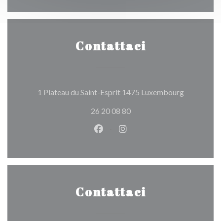
Contattaci
((apre una 
1 Plateau du Saint-Esprit 1475 Luxembourg
26 20 08 80
Facebook ((apre una nuova fines
Instagram ((apre una nuov
Contattaci