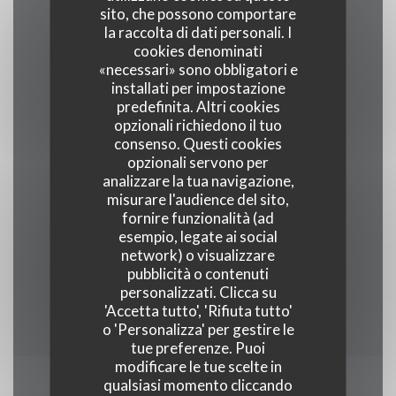
Cucina
sito, che possono comportare
Carne e grill, Sudamericana, cocktail, Brasiliano
la raccolta di dati personali. I
cookies denominati
«necessari» sono obbligatori e
Tipologia
installati per impostazione
predefinita. Altri cookies
Ristorante sudamericano, Brazilian Restaurant
opzionali richiedono il tuo
consenso. Questi cookies
Servizi
opzionali servono per
analizzare la tua navigazione,
Takeaways, Terrazzo, Connessione wifi
misurare l'audience del sito,
fornire funzionalità (ad
Metodo di pagamento
esempio, legate ai social
network) o visualizzare
Apple Pay, Contactless Payment, Eurocard /
pubblicità o contenuti
Mastercard, Titoli Restaurant, Contanti, Visa,
personalizzati. Clicca su
American Express, Bancomat
'Accetta tutto', 'Rifiuta tutto'
o 'Personalizza' per gestire le
tue preferenze. Puoi
modificare le tue scelte in
qualsiasi momento cliccando