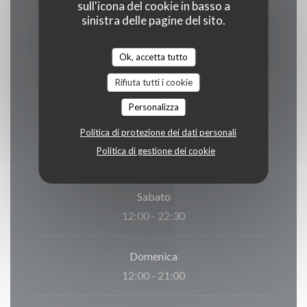
Orari
sull'icona del cookie in basso a
sinistra delle pagine del sito.
Ok, accetta tutto
Lun
-
Gio
Rifiuta tutti i cookie
11:45 - 22:00
Personalizza
Politica di protezione dei dati personali
Venerdi
Politica di gestione dei cookie
11:45 - 22:30
Sabato
12:00 - 22:30
Domenica
12:00 - 21:00