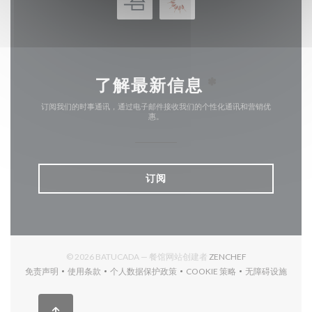
了解最新信息
*
订阅我们的时事通讯，通过电子邮件接收我们的个性化通讯和营销优
惠。
订阅
((在新窗口中打开)
© 2026 BATUCADA — 餐馆网站创建者
ZENCHEF
免责声明
使用条款
个人数据保护政策
COOKIE 策略
无障碍设施
((在新窗口中打开))
((在新窗口中打开))
((在新窗口中打开))
((在新窗口中打开))
((在新窗口中