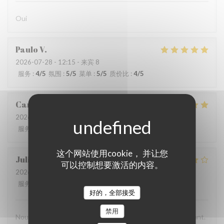
Oui
Paulo
V
2026-07-28
- 12:15 - 来宾 8
服务
:
4
/5
氛围
:
5
/5
菜单
:
5
/5
质价比
:
4
/5
Carolina
P
2026-07-26
- 13:00 - 来宾 5
服务
:
5
/5
氛围
:
5
/5
菜单
:
5
/5
质价比
:
5
/5
这个网站使用cookie， 并让您
Juliana
G
可以控制想要激活的内容。
2026-07-24
- 18:45 - 来宾 3
服务
:
5
/5
氛围
:
5
/5
菜单
:
4
/5
质价比
:
3
/5
好的，全部接受
禁用
Nous avons passé une excellent moment dans ce restaurant.