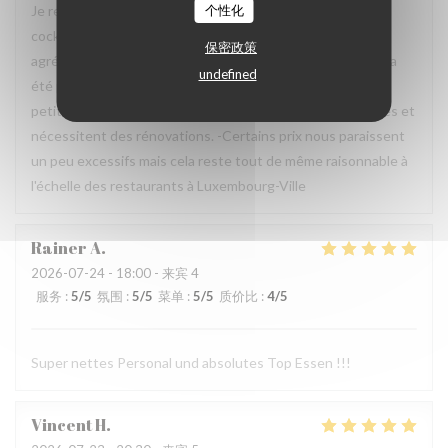
Je recommande vivement! Les plus : - Les plats et les
个性化
cocktails étaient très bons - L'ambiance en terrasse était
保密政策
agréable - Le service était excellent (notre serveur Pedro a
undefined
été particulièrement attentionné et serviable -Merci!) Les
petits moins : - Les sanitaires n'étaient pas les plus propres et
nécessitent des rénovations. -Certains prix nous paraissent
un peu excessifs mais cela reste tout de même raisonnable à
l'échelle des restaurants à Luxembourg-Ville
Rainer
A
2026-07-24
- 18:00 - 来宾 4
服务
:
5
/5
氛围
:
5
/5
菜单
:
5
/5
质价比
:
4
/5
Super nettes Personal und absolutes Top Essen !!!
Vincent
H