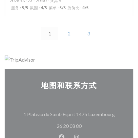
2026-07-23
- 20:30 - 来宾 5
服务
:
5
/5
氛围
:
4
/5
菜单
:
5
/5
质价比
:
4
/5
1
2
3
地图和联系方式
((在新窗口
1 Plateau du Saint-Esprit 1475 Luxembourg
26 20 08 80