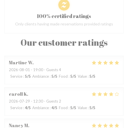
100% certified ratings
Only clients having made reservations provided ratings
Our customer ratings
Martine
W
2026-08-01
- 19:00 - Guests 4
Service
:
5
/5
Ambiance
:
5
/5
Food
:
5
/5
Value
:
5
/5
caroll
K
2026-07-29
- 12:30 - Guests 2
Service
:
4
/5
Ambiance
:
4
/5
Food
:
5
/5
Value
:
5
/5
Nancy
M