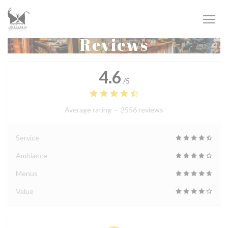
Personalizing your cookie choices
Reviews
4.6
/5
Average rating —
2556 reviews
Service
Ambiance
Menus
Value