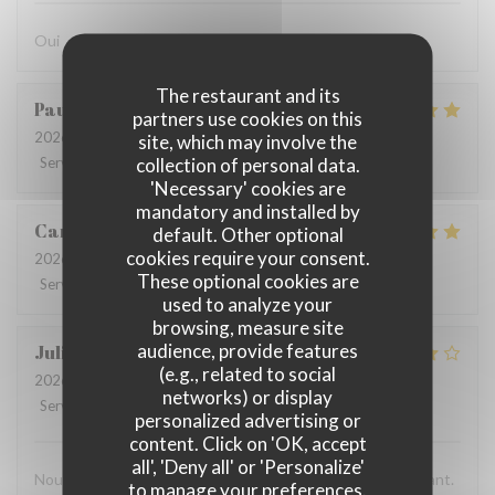
Oui
The restaurant and its
Paulo
V
partners use cookies on this
2026-07-28
- 12:15 - Guests 8
site, which may involve the
collection of personal data.
Service
:
4
/5
Ambiance
:
5
/5
Food
:
5
/5
Value
:
4
/5
'Necessary' cookies are
mandatory and installed by
Carolina
P
default. Other optional
cookies require your consent.
2026-07-26
- 13:00 - Guests 5
These optional cookies are
Service
:
5
/5
Ambiance
:
5
/5
Food
:
5
/5
Value
:
5
/5
used to analyze your
browsing, measure site
audience, provide features
Juliana
G
(e.g., related to social
2026-07-24
- 18:45 - Guests 3
networks) or display
Service
:
5
/5
Ambiance
:
5
/5
Food
:
4
/5
Value
:
3
/5
personalized advertising or
content. Click on 'OK, accept
all', 'Deny all' or 'Personalize'
Nous avons passé une excellent moment dans ce restaurant.
to manage your preferences.