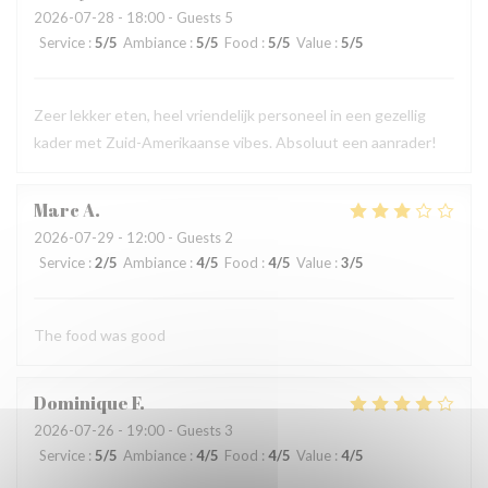
2026-07-28
- 18:00 - Guests 5
Service
:
5
/5
Ambiance
:
5
/5
Food
:
5
/5
Value
:
5
/5
Zeer lekker eten, heel vriendelijk personeel in een gezellig
kader met Zuid-Amerikaanse vibes. Absoluut een aanrader!
Marc
A
2026-07-29
- 12:00 - Guests 2
Service
:
2
/5
Ambiance
:
4
/5
Food
:
4
/5
Value
:
3
/5
The food was good
Dominique
F
2026-07-26
- 19:00 - Guests 3
Service
:
5
/5
Ambiance
:
4
/5
Food
:
4
/5
Value
:
4
/5