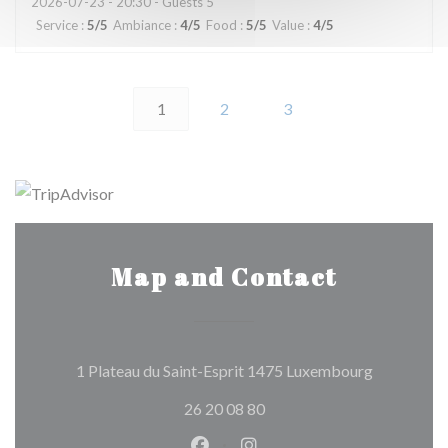
2026-07-23
- 20:30 - Guests 5
Service
:
5
/5
Ambiance
:
4
/5
Food
:
5
/5
Value
:
4
/5
1
2
3
Map and Contact
((opens in
1 Plateau du Saint-Esprit 1475 Luxembourg
26 20 08 80