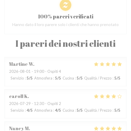
100% pareri verificati
Hanno dato il loro parere solo i clienti che hanno prenotato
I pareri dei nostri clienti
Martine
W
2026-08-01
- 19:00 - Ospiti 4
Servizio
:
5
/5
Atmosfera
:
5
/5
Cucina
:
5
/5
Qualità / Prezzo
:
5
/5
caroll
K
2026-07-29
- 12:30 - Ospiti 2
Servizio
:
4
/5
Atmosfera
:
4
/5
Cucina
:
5
/5
Qualità / Prezzo
:
5
/5
Nancy
M