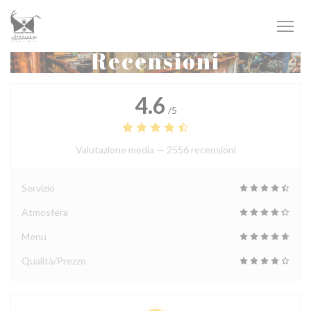
Personalizzazione delle tue scelte sui cookie
Recensioni
4.6
/5
Valutazione media —
2556 recensioni
Servizio
Atmosfera
Menu
Qualità/Prezzo