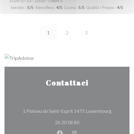
2026-07-23
- 20:30 - Ospiti 5
Servizio
:
5
/5
Atmosfera
:
4
/5
Cucina
:
5
/5
Qualità / Prezzo
:
4
/5
1
2
3
Contattaci
((apre una 
1 Plateau du Saint-Esprit 1475 Luxembourg
26 20 08 80