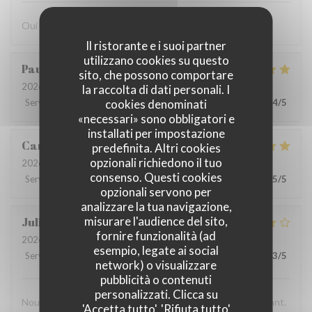
Oui
Il ristorante e i suoi partner
utilizzano cookies su questo
Paulo
V
sito, che possono comportare
2026-07-28
- 12:15 - Ospiti 8
la raccolta di dati personali. I
cookies denominati
Servizio
:
4
/5
Atmosfera
:
5
/5
Cucina
:
5
/5
Qualità / Prezzo
:
4
/5
«necessari» sono obbligatori e
installati per impostazione
Carolina
P
predefinita. Altri cookies
opzionali richiedono il tuo
2026-07-26
- 13:00 - Ospiti 5
consenso. Questi cookies
Servizio
:
5
/5
Atmosfera
:
5
/5
Cucina
:
5
/5
Qualità / Prezzo
:
5
/5
opzionali servono per
analizzare la tua navigazione,
misurare l'audience del sito,
Juliana
G
fornire funzionalità (ad
2026-07-24
- 18:45 - Ospiti 3
esempio, legate ai social
Servizio
:
5
/5
Atmosfera
:
5
/5
Cucina
:
4
/5
Qualità / Prezzo
:
3
/5
network) o visualizzare
pubblicità o contenuti
personalizzati. Clicca su
Nous avons passé une excellent moment dans ce restaurant.
'Accetta tutto', 'Rifiuta tutto'