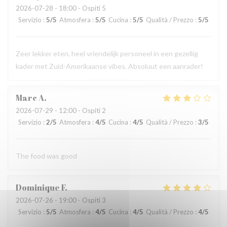
2026-07-28
- 18:00 - Ospiti 5
Servizio
:
5
/5
Atmosfera
:
5
/5
Cucina
:
5
/5
Qualità / Prezzo
:
5
/5
Zeer lekker eten, heel vriendelijk personeel in een gezellig
kader met Zuid-Amerikaanse vibes. Absoluut een aanrader!
Marc
A
2026-07-29
- 12:00 - Ospiti 2
Servizio
:
2
/5
Atmosfera
:
4
/5
Cucina
:
4
/5
Qualità / Prezzo
:
3
/5
The food was good
Dominique
F
2026-07-26
- 19:00 - Ospiti 3
Servizio
:
5
/5
Atmosfera
:
4
/5
Cucina
:
4
/5
Qualità / Prezzo
:
4
/5