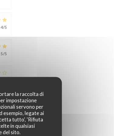
4
/5
5
/5
3
/5
ortare la raccolta di
 per impostazione
pzionali servono per
ent
ad esempio, legate ai
etta tutto', 'Rifiuta
elte in qualsiasi
 del sito.