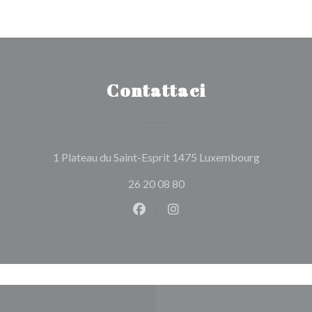
Contattaci
((apre una 
1 Plateau du Saint-Esprit 1475 Luxembourg
26 20 08 80
Facebook ((apre una nuova fines
Instagram ((apre una nuov