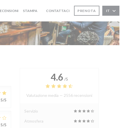
ECENSIONI
STAMPA
CONTATTACI
PRENOTA
IT
((APRE UNA NUOVA FINESTRA))
4.6
/5
Valutazione media —
2556 recensioni
5
/5
Servizio
Atmosfera
5
/5