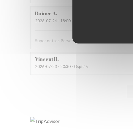
Rainer
A
2026-07-24
- 18:00 - Ospiti 4
Super nettes Personal und absolutes Top Essen !!!
Vincent
H
2026-07-23
- 20:30 - Ospiti 5