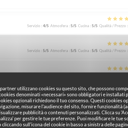
Servizio
:
4
/5
Atmosfera
:
5
/5
Cucina
:
5
/5
Qualità / Prezzo
:
Servizio
:
5
/5
Atmosfera
:
5
/5
Cucina
:
5
/5
Qualità / Prezzo
:
Servizio
:
5
/5
Atmosfera
:
5
/5
Cucina
:
4
/5
Qualità / Prezzo
:
oi partner utilizzano cookies su questo sito, che possono comp
I cookies denominati «necessari» sono obbligatori e installati
urant. Je recommande vivement! Les plus : - Les plats et les cocktails
cookies opzionali richiedono il tuo consenso. Questi cookies o
able - Le service était excellent (notre serveur Pedro a été particulièrem
vigazione, misurare l'audience del sito, fornire funzionalità (
 Les sanitaires n'étaient pas les plus propres et nécessitent des
sualizzare pubblicità o contenuti personalizzati. Clicca su 'Acc
cessifs mais cela reste tout de même raisonnable à l'échelle des
alizza' per gestire le tue preferenze. Puoi modificare le tue sc
liccando sull'icona del cookie in basso a sinistra delle pagine