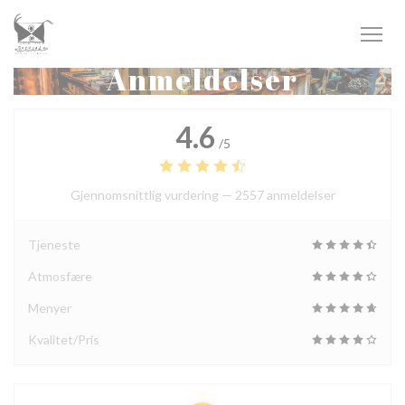
Panel for informasjonskapsler
Anmeldelser
4.6
/5
Gjennomsnittlig vurdering —
2557 anmeldelser
Tjeneste
Atmosfære
Menyer
Kvalitet/Pris