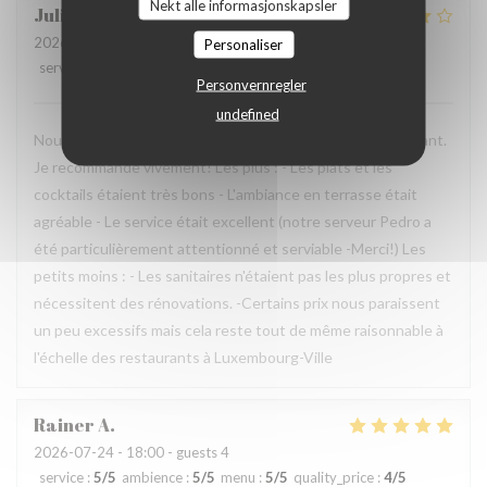
Nekt alle informasjonskapsler
Juliana
G
2026-07-24
- 18:45 - guests 3
Personaliser
service
:
5
/5
ambience
:
5
/5
menu
:
4
/5
quality_price
:
3
/5
Personvernregler
undefined
Nous avons passé une excellent moment dans ce restaurant.
Je recommande vivement! Les plus : - Les plats et les
cocktails étaient très bons - L'ambiance en terrasse était
agréable - Le service était excellent (notre serveur Pedro a
été particulièrement attentionné et serviable -Merci!) Les
petits moins : - Les sanitaires n'étaient pas les plus propres et
nécessitent des rénovations. -Certains prix nous paraissent
un peu excessifs mais cela reste tout de même raisonnable à
l'échelle des restaurants à Luxembourg-Ville
Rainer
A
2026-07-24
- 18:00 - guests 4
service
:
5
/5
ambience
:
5
/5
menu
:
5
/5
quality_price
:
4
/5