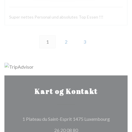
Super nettes Personal und absolutes Top Essen !!!
1
2
3
Kart og Kontakt
((åpner i et
1 Plateau du Saint-Esprit 1475 Luxembourg
26 20 08 80