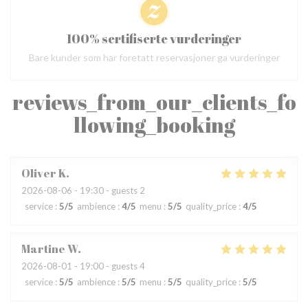
100% sertifiserte vurderinger
Bare kunder som har foretatt reservasjoner ga vurderinger
reviews_from_our_clients_fo
llowing_booking
Oliver
K
2026-08-06
- 19:30 - guests 2
service
:
5
/5
ambience
:
4
/5
menu
:
5
/5
quality_price
:
4
/5
Martine
W
2026-08-01
- 19:00 - guests 4
service
:
5
/5
ambience
:
5
/5
menu
:
5
/5
quality_price
:
5
/5