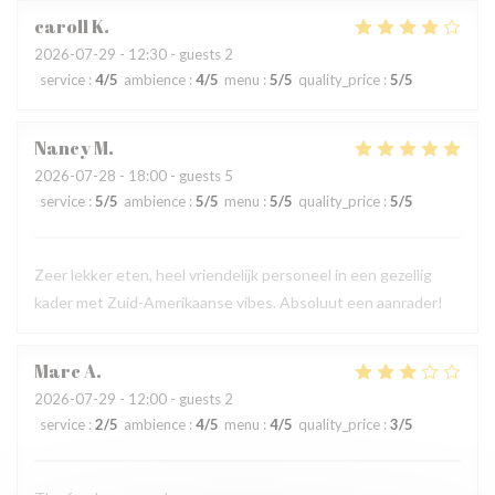
caroll
K
2026-07-29
- 12:30 - guests 2
service
:
4
/5
ambience
:
4
/5
menu
:
5
/5
quality_price
:
5
/5
Nancy
M
2026-07-28
- 18:00 - guests 5
service
:
5
/5
ambience
:
5
/5
menu
:
5
/5
quality_price
:
5
/5
Zeer lekker eten, heel vriendelijk personeel in een gezellig
kader met Zuid-Amerikaanse vibes. Absoluut een aanrader!
Marc
A
2026-07-29
- 12:00 - guests 2
service
:
2
/5
ambience
:
4
/5
menu
:
4
/5
quality_price
:
3
/5