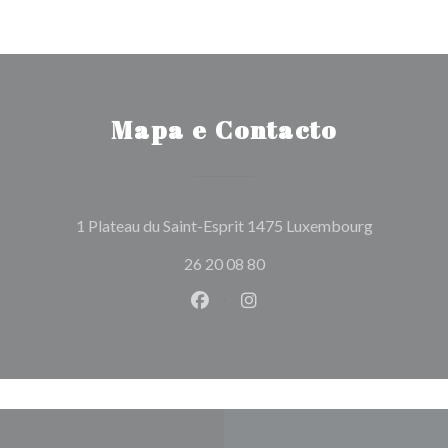
Mapa e Contacto
((abre numa
1 Plateau du Saint-Esprit 1475 Luxembourg
26 20 08 80
Facebook ((abre numa nova jane
Instagram ((abre numa nov