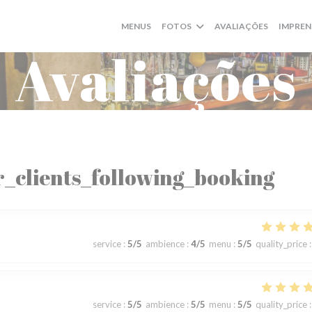
MENUS
FOTOS
AVALIAÇÕES
IMPREN
Avaliações
_clients_following_booking
service
:
5
/5
ambience
:
4
/5
menu
:
5
/5
quality_price
:
service
:
5
/5
ambience
:
5
/5
menu
:
5
/5
quality_price
: