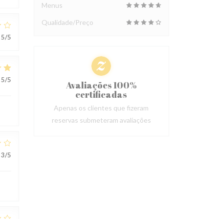
Menus
Qualidade/Preço
5
/5
5
/5
Avaliações 100%
certificadas
Apenas os clientes que fizeram
reservas submeteram avaliações
3
/5