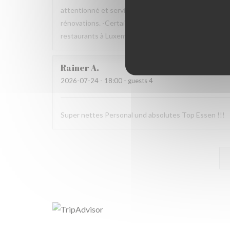
attentionné et serviable -Merci!) Les petits moins : -
rénovations. -Certains prix nous paraissent un peu ex
restaurants à Luxembourg-Ville
Rainer
A
2026-07-24
- 18:00 - guests 4
Super nettes Personal und absolutes Top Essen !!!