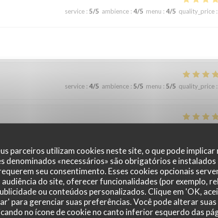
service
:
5
/5
ambience
:
4
/5
menu
:
4
/5
quality_price
:
service
:
4
/5
ambience
:
5
/5
menu
:
5
/5
quality_price
:
service
:
5
/5
ambience
:
5
/5
menu
:
5
/5
quality_price
:
us parceiros utilizam cookies neste site, o que pode implicar
es denominados «necessários» são obrigatórios e instalados
 requerem seu consentimento. Esses cookies opcionais servem
service
:
5
/5
ambience
:
5
/5
menu
:
4
/5
quality_price
:
audiência do site, oferecer funcionalidades (por exemplo, r
 publicidade ou conteúdos personalizados. Clique em 'OK, acei
zar' para gerenciar suas preferências. Você pode alterar suas
urant. Je recommande vivement! Les plus : - Les plats et les cocktails
cando no ícone de cookie no canto inferior esquerdo das pági
able - Le service était excellent (notre serveur Pedro a été particulièrem