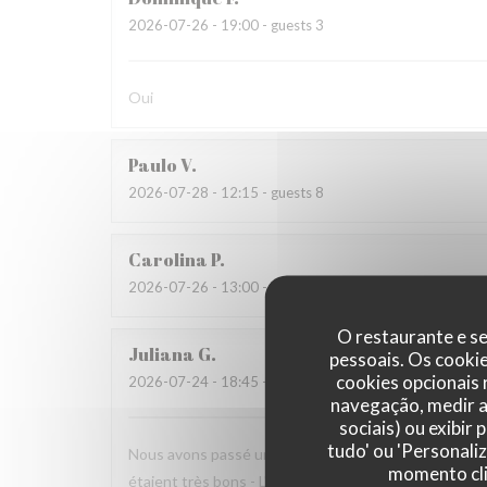
2026-07-26
- 19:00 - guests 3
Oui
Paulo
V
2026-07-28
- 12:15 - guests 8
Carolina
P
2026-07-26
- 13:00 - guests 5
O restaurante e se
Juliana
G
pessoais. Os cooki
cookies opcionais
2026-07-24
- 18:45 - guests 3
navegação, medir a 
sociais) ou exibir
tudo' ou 'Personali
Nous avons passé une excellent moment dans ce resta
momento cli
étaient très bons - L'ambiance en terrasse était agré