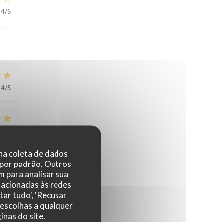
4
/5
4
/5
5
/5
 na coleta de dados
 por padrão. Outros
 para analisar sua
3
/5
elacionadas às redes
tar tudo', 'Recusar
 escolhas a qualquer
nas do site.
ent