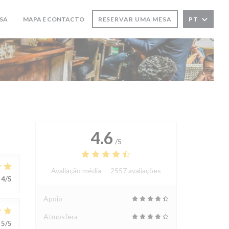
SA
MAPA E CONTACTO
RESERVAR UMA MESA
PT
((ABRE NUMA NOVA JANELA))
4.6
/5
Avaliação média —
2557 avaliações
4
/5
Apoio
Atmosfera
5
/5