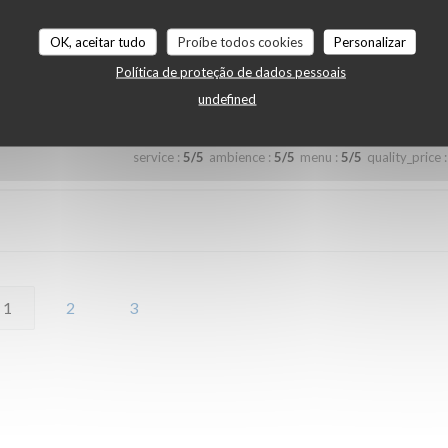
 Les sanitaires n'étaient pas les plus propres et nécessitent des
OK, aceitar tudo
Proíbe todos cookies
Personalizar
cessifs mais cela reste tout de même raisonnable à l'échelle des
Política de proteção de dados pessoais
undefined
service
:
5
/5
ambience
:
5
/5
menu
:
5
/5
quality_price
:
1
2
3