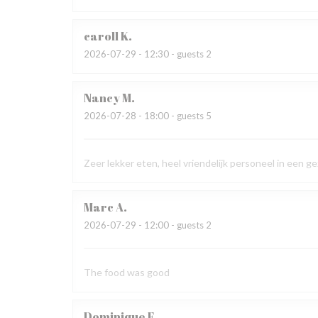
caroll
K
2026-07-29
- 12:30 - guests 2
Nancy
M
2026-07-28
- 18:00 - guests 5
Zeer lekker eten, heel vriendelijk personeel in een 
Marc
A
2026-07-29
- 12:00 - guests 2
The food was good
Dominique
F