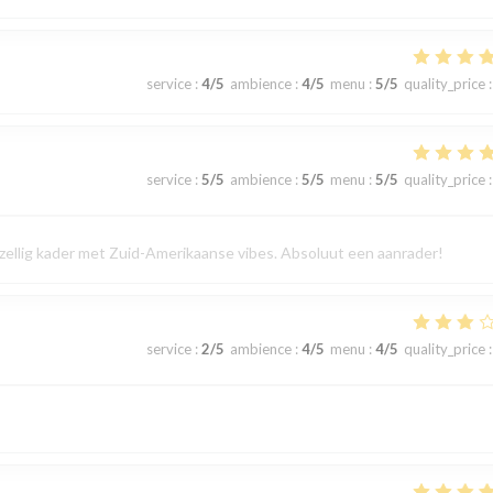
service
:
4
/5
ambience
:
4
/5
menu
:
5
/5
quality_price
:
service
:
5
/5
ambience
:
5
/5
menu
:
5
/5
quality_price
:
gezellig kader met Zuid-Amerikaanse vibes. Absoluut een aanrader!
service
:
2
/5
ambience
:
4
/5
menu
:
4
/5
quality_price
: