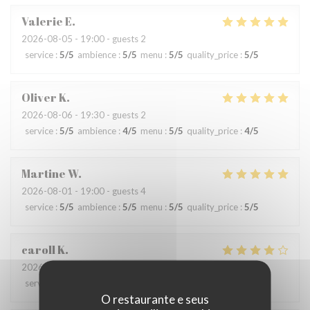
Valerie
E
2026-08-05
- 19:00 - guests 2
service
:
5
/5
ambience
:
5
/5
menu
:
5
/5
quality_price
:
5
/5
Oliver
K
2026-08-06
- 19:30 - guests 2
service
:
5
/5
ambience
:
4
/5
menu
:
5
/5
quality_price
:
4
/5
Martine
W
2026-08-01
- 19:00 - guests 4
service
:
5
/5
ambience
:
5
/5
menu
:
5
/5
quality_price
:
5
/5
caroll
K
2026-07-29
- 12:30 - guests 2
service
:
4
/5
ambience
:
4
/5
menu
:
5
/5
quality_price
:
5
/5
O restaurante e seus