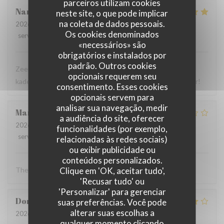
parceiros utilizam cookies
Nancy
M
neste site, o que pode implicar
na coleta de dados pessoais.
2026-07-28
- 18:00 - guests 5
Os cookies denominados
service
:
5
/5
ambience
:
5
/5
menu
:
5
/5
quality_price
:
5
/5
«necessários» são
obrigatórios e instalados por
padrão. Outros cookies
Zeer lekker eten, heel vriendelijk personeel in een gezellig
opcionais requerem seu
kader met Zuid-Amerikaanse vibes. Absoluut een aanrader!
consentimento. Esses cookies
opcionais servem para
analisar sua navegação, medir
Marc
A
a audiência do site, oferecer
2026-07-29
- 12:00 - guests 2
funcionalidades (por exemplo,
service
:
2
/5
ambience
:
4
/5
menu
:
4
/5
quality_price
:
3
/5
relacionadas às redes sociais)
ou exibir publicidade ou
conteúdos personalizados.
Clique em 'OK, aceitar tudo',
The food was good
'Recusar tudo' ou
'Personalizar' para gerenciar
Dominique
F
suas preferências. Você pode
alterar suas escolhas a
2026-07-26
- 19:00 - guests 3
qualquer momento clicando