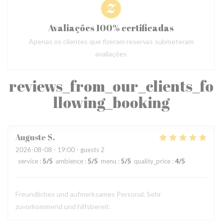
Avaliações 100% certificadas
Apenas os clientes que fizeram reservas submeteram
avaliações
reviews_from_our_clients_fo
llowing_booking
Auguste
S
2026-08-08
- 19:00 - guests 2
service
:
5
/5
ambience
:
5
/5
menu
:
5
/5
quality_price
:
4
/5
Freundliches und aufmerksames Personal. Sehr
zuvorkommend und hilfsbereit.