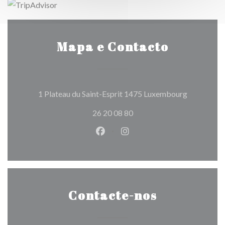
Mapa e Contacto
((abre numa
1 Plateau du Saint-Esprit 1475 Luxembourg
26 20 08 80
Facebook ((abre numa nova jane
Instagram ((abre numa nov
Contacte-nos