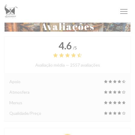
Painel de Gerenciamento de Cookies
Avaliações
4.6
/5
Avaliação média —
2557 avaliações
Apoio
Atmosfera
Menus
Qualidade/Preço