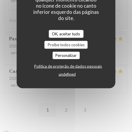
service
:
5
/5
ambience
:
4
/5
menu
:
4
/5
quality_price
:
4
/5
no ícone de cookie no canto
inferior esquerdo das páginas
do site.
Oui
OK, aceitar tudo
Paulo
V
Proíbe todos cookies
2026-07-28
- 12:15 - guests 8
service
:
4
/5
ambience
:
5
/5
menu
:
5
/5
quality_price
:
4
/5
Personalizar
Política de proteção de dados pessoais
Carolina
P
undefined
2026-07-26
- 13:00 - guests 5
service
:
5
/5
ambience
:
5
/5
menu
:
5
/5
quality_price
:
5
/5
1
2
3