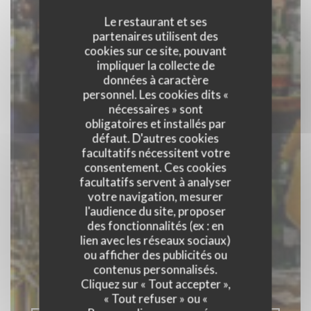
Le restaurant et ses
partenaires utilisent des
cookies sur ce site, pouvant
impliquer la collecte de
données à caractère
personnel. Les cookies dits «
nécessaires » sont
obligatoires et installés par
défaut. D'autres cookies
facultatifs nécessitent votre
consentement. Ces cookies
facultatifs servent à analyser
votre navigation, mesurer
l'audience du site, proposer
des fonctionnalités (ex : en
Batucada
lien avec les réseaux sociaux)
ou afficher des publicités ou
RESTAURANT SUD AMÉRICAIN
|
contenus personnalisés.
LUXEMBOURG
Cliquez sur « Tout accepter »,
« Tout refuser » ou «