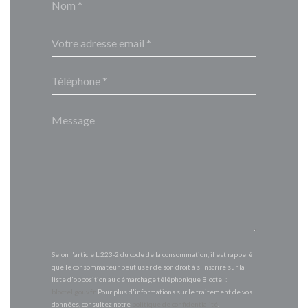
Selon l'article L.223-2 du code de la consommation, il est rappelé
que le consommateur peut user de son droit à s'inscrire sur la
liste d'opposition au démarchage téléphonique Bloctel :
bloctel.gouv.fr
. Pour plus d'informations sur le traitement de vos
données, consultez notre
politique de confidentialité
.