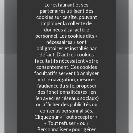
Le restaurant et ses
partenaires utilisent des
cookies sur ce site, pouvant
Cuisine
impliquer la collecte de
Viandes et grillades, Sud-Américaine, Cocktails,
données à caractère
Brésilienne
personnel. Les cookies dits «
nécessaires » sont
obligatoires et installés par
Type de restaurant
défaut. D'autres cookies
facultatifs nécessitent votre
Restaurant sud américain, Restaurant Brésilien
consentement. Ces cookies
facultatifs servent à analyser
Services
votre navigation, mesurer
l'audience du site, proposer
Vente à emporter, Terrasse, Accès Wifi
des fonctionnalités (ex : en
lien avec les réseaux sociaux)
Moyens de paiement
ou afficher des publicités ou
contenus personnalisés.
Apple Pay, Paiement Sans Contact,
Cliquez sur « Tout accepter »,
Eurocard/Mastercard, Titres restaurant, Espèces,
« Tout refuser » ou «
Visa, American Express, Carte Bleue
Personnaliser » pour gérer