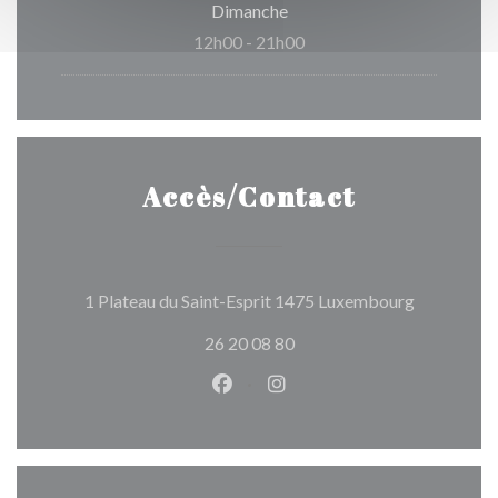
Dimanche
12h00 - 21h00
Accès/Contact
((ouvre une
1 Plateau du Saint-Esprit 1475 Luxembourg
26 20 08 80
Facebook ((ouvre une nouvelle 
Instagram ((ouvre une nou