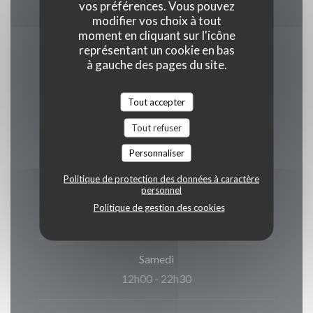
vos préférences. Vous pouvez
modifier vos choix à tout
moment en cliquant sur l'icône
représentant un cookie en bas
Horaires
à gauche des pages du site.
Tout accepter
Tout refuser
Lun
-
Jeu
Personnaliser
11h45 - 22h00
Politique de protection des données à caractère
personnel
Vendredi
Politique de gestion des cookies
11h45 - 22h30
Samedi
12h00 - 22h30