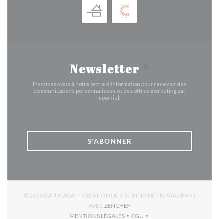
Newsletter
*
Inscrivez-vous à notre lettre d'information pour recevoir des
communications personnalisées et des offres marketing par
courriel.
S'ABONNER
© 2026 BATUCADA — CRÉATION DE SITE INTERNET RESTAURANT
((OUVRE UNE NOUVELLE FENÊTR
AVEC
ZENCHEF
MENTIONS LÉGALES
CGU