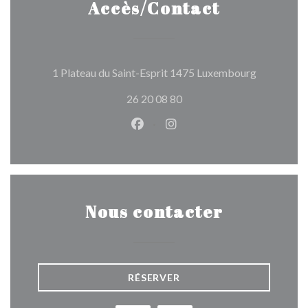
Accès/Contact
((ouvre une
1 Plateau du Saint-Esprit 1475 Luxembourg
26 20 08 80
Facebook ((ouvre une nouvelle 
Instagram ((ouvre une nou
Nous contacter
RÉSERVER