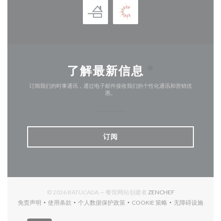
了解最新信息
*
订阅我们的时事通讯，通过电子邮件接收我们的个性化通讯和营销优
惠。
订阅
((在新窗口中打开)
© 2026 BATUCADA — 餐馆网站创建者
ZENCHEF
免责声明
使用条款
个人数据保护政策
COOKIE 策略
无障碍设施
((在新窗口中打开))
((在新窗口中打开))
((在新窗口中打开))
((在新窗口中打开))
((在新窗口中