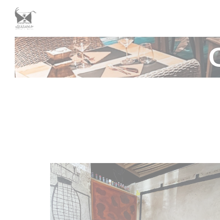
Πίνακας διαχείρισης "Μπισκότων" (Cookies)