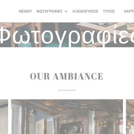
ΜΕΝΟΎ
ΦΩΤΟΓΡΑΦΊΕΣ
ΑΞΙΟΛΟΓΉΣΕΙΣ
ΤΎΠΟΣ
ΧΆΡΤ
((ΑΝΟΊΓ
Φωτογραφίε
OUR AMBIANCE