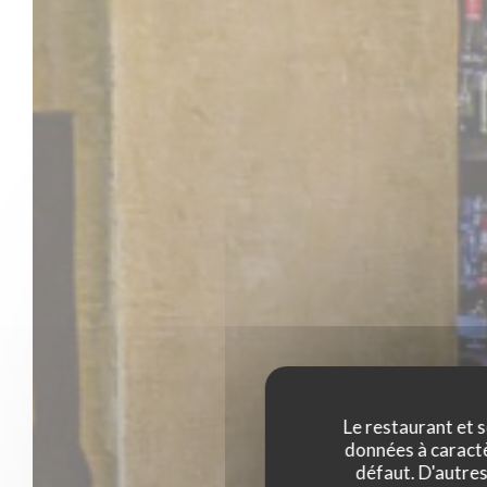
Le restaurant et s
données à caractèr
défaut. D'autres