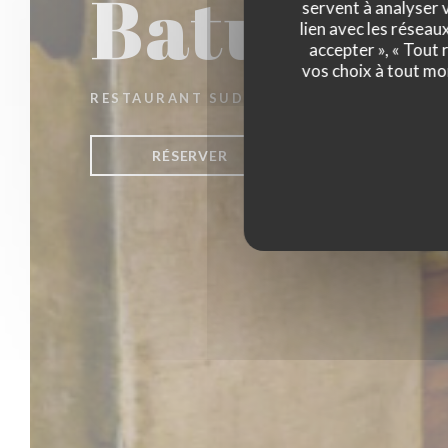
Batucad
servent à analyser v
lien avec les réseau
accepter », « Tout
vos choix à tout mo
RESTAURANT SUD AMÉRICAIN
|
LUXEMBO
RÉSERVER