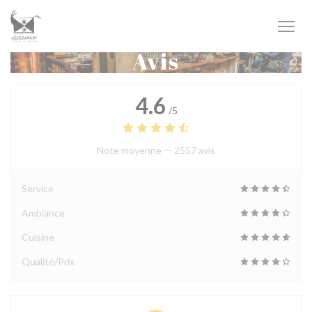
Personnalisation de vos choix en matière de cookies
Avis
4.6
/5
Note moyenne —
2557 avis
Service
Ambiance
Cuisine
Qualité/Prix