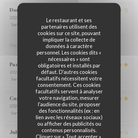
Dominique
F
2026-07-26
- 19:00 - Couverts 3
Le restaurant et ses
Service
:
5
/5
Ambiance
:
4
/5
Cuisine
:
4
/5
Qualité / Prix
:
4
/5
partenaires utilisent des
cookies sur ce site, pouvant
impliquer la collecte de
Oui
données à caractère
personnel. Les cookies dits «
nécessaires » sont
Paulo
V
obligatoires et installés par
défaut. D'autres cookies
2026-07-28
- 12:15 - Couverts 8
facultatifs nécessitent votre
Service
:
4
/5
Ambiance
:
5
/5
Cuisine
:
5
/5
Qualité / Prix
:
4
/5
consentement. Ces cookies
facultatifs servent à analyser
votre navigation, mesurer
Carolina
P
l'audience du site, proposer
2026-07-26
- 13:00 - Couverts 5
des fonctionnalités (ex : en
Service
:
5
/5
Ambiance
:
5
/5
Cuisine
:
5
/5
Qualité / Prix
:
5
/5
lien avec les réseaux sociaux)
ou afficher des publicités ou
contenus personnalisés.
Juliana
G
Cliquez sur « Tout accepter »,