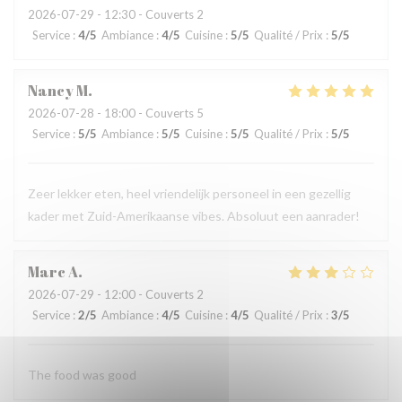
2026-07-29
- 12:30 - Couverts 2
Service
:
4
/5
Ambiance
:
4
/5
Cuisine
:
5
/5
Qualité / Prix
:
5
/5
Nancy
M
2026-07-28
- 18:00 - Couverts 5
Service
:
5
/5
Ambiance
:
5
/5
Cuisine
:
5
/5
Qualité / Prix
:
5
/5
Zeer lekker eten, heel vriendelijk personeel in een gezellig
kader met Zuid-Amerikaanse vibes. Absoluut een aanrader!
Marc
A
2026-07-29
- 12:00 - Couverts 2
Service
:
2
/5
Ambiance
:
4
/5
Cuisine
:
4
/5
Qualité / Prix
:
3
/5
The food was good