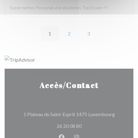
Super nettes Personal und absolutes Top Essen !!!
1
2
3
Accès/Contact
((ouvre une
1 Plateau du Saint-Esprit 1475 Luxembourg
26 20 08 80