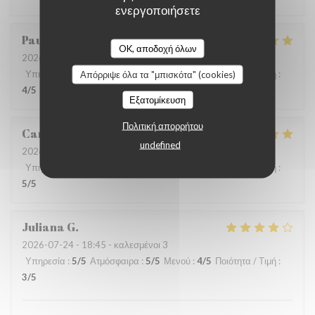
ενεργοποιήσετε
Paulo
V
OK, αποδοχή όλων
2026-07-28
- 12:15 - καλεσμένοι 8
Υπηρεσία
:
4
/5
Απόρριψε όλα τα "μπισκότα" (cookies)
Ατμόσφαιρα
:
5
/5
Μενού
:
5
/5
Ποιότητα / Τιμή
:
4
/5
Εξατομίκευση
Πολιτική απορρήτου
Carolina
P
undefined
2026-07-26
- 13:00 - καλεσμένοι 5
Υπηρεσία
:
5
/5
Ατμόσφαιρα
:
5
/5
Μενού
:
5
/5
Ποιότητα / Τιμή
:
5
/5
Juliana
G
2026-07-24
- 18:45 - καλεσμένοι 3
Υπηρεσία
:
5
/5
Ατμόσφαιρα
:
5
/5
Μενού
:
4
/5
Ποιότητα / Τιμή
:
3
/5