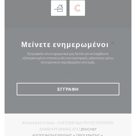
Μείνετε ενημερωμένοι
*
Εγγραφείτε στο ενημερωτικό μας δελτίο για να λαμβάνετε
εξατομικευμένες επικοινωνίες και προσφορές μάρκετινγκ μέσω
ηλεκτρονικού ταχυδρομείου από εμάς.
ΕΓΓΡΑΦΉ
© 2026 BATUCADA — Η ΙΣΤΟΣΕΛΊΔΑ ΤΟΥ ΕΣΤΙΑΤΟΡΊΟΥ
((ΑΝΟΊΓΕΙ ΣΕ ΝΈΟ ΠΑΡ
ΔΗΜΙΟΥΡΓΉΘΗΚΕ ΑΠΌ
ZENCHEF
ΑΠΟΠΟΊΗΣΗ ΕΥΘΎΝΗΣ
ΌΡΟΙ ΧΡΉΣΗΣ