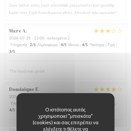
Zeer lekker eten, heel vriendelijk personeel in een gezellig
kader met Zuid-Amerikaanse vibes. Absoluut een aanrader!
Marc
A
2026-07-29
- 12:00 - καλεσμένοι 2
Υπηρεσία
:
2
/5
Ατμόσφαιρα
:
4
/5
Μενού
:
4
/5
Ποιότητα / Τιμή
:
3
/5
The food was good
Dominique
F
2026-07-26
- 19:00 - καλεσμένοι 3
Υπηρεσία
:
5
/5
Ατμόσφαιρα
:
4
/5
Μενού
:
4
/5
Ποιότητα / Τιμή
:
Ο ιστότοπος αυτός
4
/5
χρησιμοποιεί "μπισκότα"
(cookies) και σας επιτρέπει να
ελέγξετε τι θέλετε να
Oui