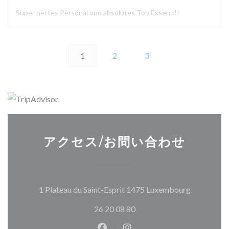
Super nettes Personal und absolutes Top Essen !!!
1
2
3
アクセス/お問い合わせ
((新しい
1 Plateau du Saint-Esprit 1475 Luxembourg
26 20 08 80