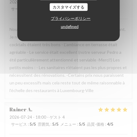
2026-07-24
- 18:45 - ゲスト 3
カスタマイズする
サービス
:
5
/5
雰囲気
:
5
/5
メニュー
:
4
/5
品質-価格
:
3
/5
プライバシーポリシー
undefined
Nous avons passé une excellent moment dans ce restaurant.
Je recommande vivement! Les plus : - Les plats et les
cocktails étaient très bons - L'ambiance en terrasse était
agréable - Le service était excellent (notre serveur Pedro a
été particulièrement attentionné et serviable -Merci!) Les
petits moins : - Les sanitaires n'étaient pas les plus propres et
nécessitent des rénovations. -Certains prix nous paraissent
un peu excessifs mais cela reste tout de même raisonnable à
l'échelle des restaurants à Luxembourg-Ville
Rainer
A
2026-07-24
- 18:00 - ゲスト 4
サービス
:
5
/5
雰囲気
:
5
/5
メニュー
:
5
/5
品質-価格
:
4
/5