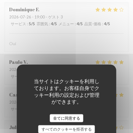
Dominique
F
2026-07-26
- 19:00 - ゲスト 3
サービス
:
5
/5
雰囲気
:
4
/5
メニュー
:
4
/5
品質-価格
:
4
/5
Oui
Paulo
V
2026-07-28
- 12:15 - ゲスト 8
サービス
:
4
/5
雰囲気
:
5
/5
メニュー
:
5
/5
品質-価格
:
4
/5
当サイトはクッキーを利用し
ております。お客様自身でク
Carolina
P
ッキー利用の設定および管理
ができます。
2026-07-26
- 13:00 - ゲスト 5
サービス
:
5
/5
雰囲気
:
5
/5
メニュー
:
5
/5
品質-価格
:
5
/5
全てに同意する
Juliana
G
すべてのクッキーを拒否する