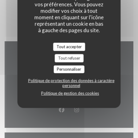
Cataplana Brasileira
vos préférences. Vous pouvez
Riz et Légumes
modifier vos choix à tout
moment en cliquant sur l'icône
16,90 EUR
représentant un cookie en bas
à gauche des pages du site.
Tout accepter
Accès/Contact
Tout refuser
Personnaliser
Politique de protection des données à caractère
personnel
((ouvre une
1 Plateau du Saint-Esprit 1475 Luxembourg
Politique de gestion des cookies
26 20 08 80
Facebook ((ouvre une nouvelle 
Instagram ((ouvre une nou