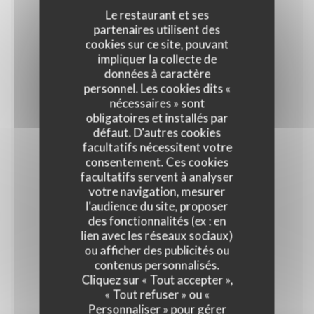
Le restaurant et ses
partenaires utilisent des
cookies sur ce site, pouvant
Frango Carioca
impliquer la collecte de
Frites et salade
données à caractère
personnel. Les cookies dits «
16,90 EUR
nécessaires » sont
obligatoires et installés par
défaut. D'autres cookies
JEUDI
facultatifs nécessitent votre
consentement. Ces cookies
facultatifs servent à analyser
votre navigation, mesurer
Salade Polvo Samba
l'audience du site, proposer
16,90 EUR
des fonctionnalités (ex : en
lien avec les réseaux sociaux)
ou afficher des publicités ou
VENDREDI
contenus personnalisés.
Cliquez sur « Tout accepter »,
« Tout refuser » ou «
Personnaliser » pour gérer