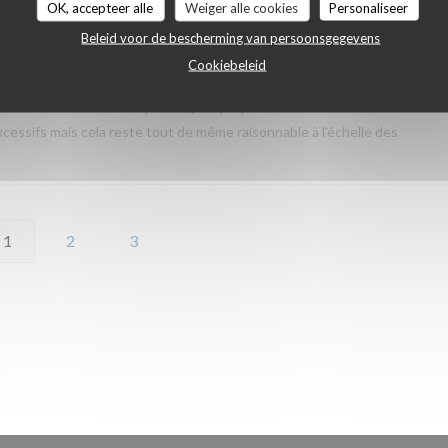
OK, accepteer alle
Weiger alle cookies
Personaliseer
Beleid voor de bescherming van persoonsgegevens
urant. Je recommande vivement! Les plus : - Les plats et les cocktails
Cookiebeleid
able - Le service était excellent (notre serveur Pedro a été particulièrem
 Les sanitaires n'étaient pas les plus propres et nécessitent des
cessifs mais cela reste tout de même raisonnable à l'échelle des
1
2
3