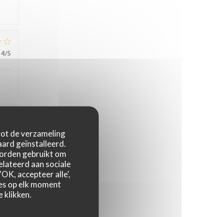
4
/5
4
/5
 tot de verzameling
ard geïnstalleerd.
worden gebruikt om
relateerd aan sociale
5
/5
OK, accepteer alle',
zes op elk moment
 klikken.
3
/5