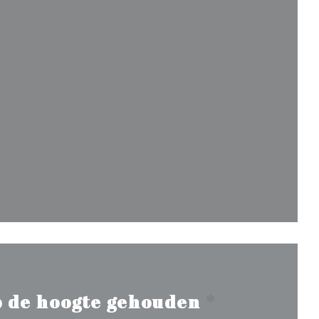
een nieuw venster))
venster))
nieuw venster))
 de hoogte gehouden
*