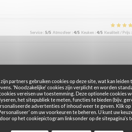
Service
:
5
/5
Atmosfeer
:
4
/5
Keuken
:
4
/5
Kwaliteit / Prijs
:
Service
:
4
/5
Atmosfeer
:
5
/5
Keuken
:
5
/5
Kwaliteit / Prijs
:
zijn partners gebruiken cookies op deze site, wat kan leiden
ens. 'Noodzakelijke' cookies zijn verplicht en worden standa
cookies vereisen uw toestemming. Deze optionele cookies 
yseren, het sitepubliek te meten, functies te bieden (bijv. ge
Service
:
5
/5
Atmosfeer
:
5
/5
Keuken
:
5
/5
Kwaliteit / Prijs
:
sonaliseerde advertenties of inhoud weer te geven. Klik op '
 'Personaliseer' om uw voorkeuren te beheren. U kunt uw keu
 door op het cookiepictogram linksonder op de sitepagina's te
Service
:
5
/5
Atmosfeer
:
5
/5
Keuken
:
4
/5
Kwaliteit / Prijs
: