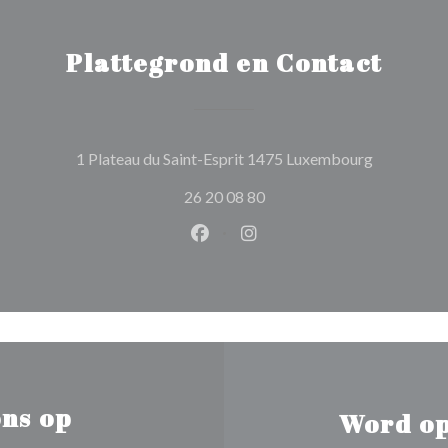
Plattegrond en Contact
((opent in 
1 Plateau du Saint-Esprit 1475 Luxembourg
26 20 08 80
Facebook ((opent in een nieuw 
Instagram ((opent in een 
ns op
Word op