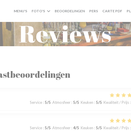
((OP
MENU'S
FOTO'S
BEOORDELINGEN
PERS
CARTE PDF
P
Reviews
astbeoordelingen
Service
:
5
/5
Atmosfeer
:
5
/5
Keuken
:
5
/5
Kwaliteit / Prijs
:
Service
:
5
/5
Atmosfeer
:
4
/5
Keuken
:
5
/5
Kwaliteit / Prijs
: