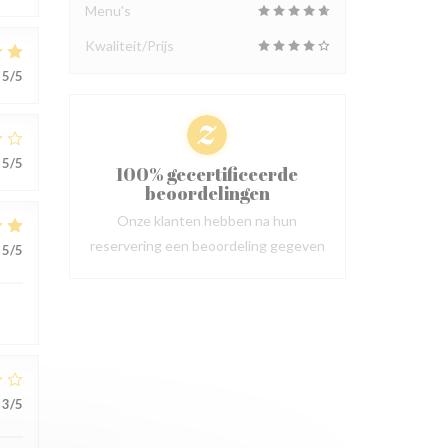
Menu's
Kwaliteit/Prijs
5
/5
5
/5
100% gecertificeerde
beoordelingen
Onze klanten hebben na hun
reservering een beoordeling gegeven
5
/5
3
/5