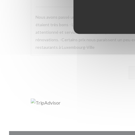
Nous avons passé une excellent moment dans ce resta
étaient très bons - L'ambiance en terrasse était agré
attentionné et serviable -Merci!) Les petits moins : -
rénovations. -Certains prix nous paraissent un peu ex
restaurants à Luxembourg-Ville