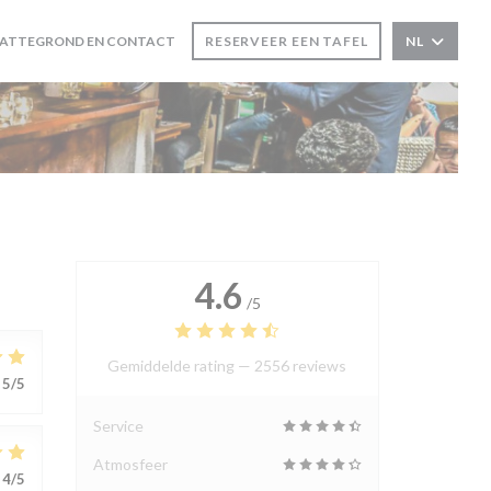
ENT IN EEN NIEUW VENSTER))
LATTEGROND EN CONTACT
RESERVEER EEN TAFEL
NL
4.6
/5
Gemiddelde rating —
2556 reviews
5
/5
Service
Atmosfeer
4
/5