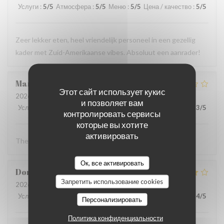
Услуги
:
5
/5
Атмосфера
:
5
/5
Меню
:
5
/5
Цена / качество
:
5
/5
Zeer lekker eten, heel vriendelijk personeel in een gezellig
kader met Zuid-Amerikaanse vibes. Absoluut een aanrader!
Marc
A
Этот сайт использует кукис
2026-07-29
- 12:00 - гости 2
и позволяет вам
Услуги
:
2
/5
Атмосфера
:
4
/5
Меню
:
4
/5
Цена / качество
:
3
/5
контролировать сервисы
которые вы хотите
активировать
The food was good
Ок, все активировать
Dominique
F
Запретить использование cookies
2026-07-26
- 19:00 - гости 3
Услуги
:
5
/5
Атмосфера
:
4
/5
Меню
:
4
/5
Цена / качество
:
4
/5
Персонализировать
Политика конфиденциальности