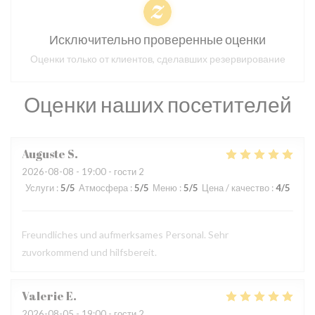
Исключительно проверенные оценки
Оценки только от клиентов, сделавших резервирование
Оценки наших посетителей
Auguste
S
2026-08-08
- 19:00 - гости 2
Услуги
:
5
/5
Атмосфера
:
5
/5
Меню
:
5
/5
Цена / качество
:
4
/5
Freundliches und aufmerksames Personal. Sehr
zuvorkommend und hilfsbereit.
Valerie
E
2026-08-05
- 19:00 - гости 2