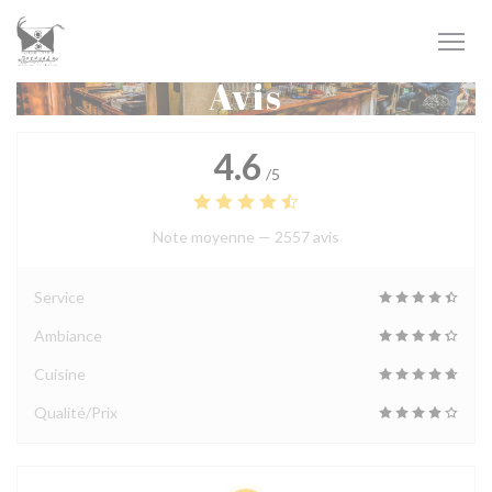
Personnalisation de vos choix en matière de cookies
Avis
4.6
/5
Note moyenne —
2557 avis
Service
Ambiance
Cuisine
Qualité/Prix