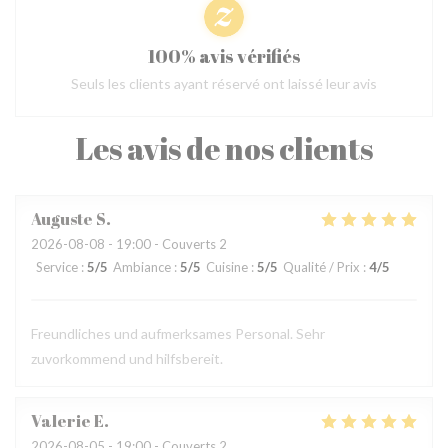
100% avis vérifiés
Seuls les clients ayant réservé ont laissé leur avis
Les avis de nos clients
Auguste
S
2026-08-08
- 19:00 - Couverts 2
Service
:
5
/5
Ambiance
:
5
/5
Cuisine
:
5
/5
Qualité / Prix
:
4
/5
Freundliches und aufmerksames Personal. Sehr
zuvorkommend und hilfsbereit.
Valerie
E
2026-08-05
- 19:00 - Couverts 2