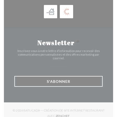
Newsletter
*
Inscrivez-vous à notre lettre d'information pour recevoir des
communications personnalisées et des offres marketing par
courriel.
S'ABONNER
© 2026 BATUCADA — CRÉATION DE SITE INTERNET RESTAURANT
((OUVRE UNE NOUVELLE FENÊTR
AVEC
ZENCHEF