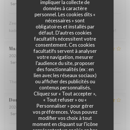
impliquer la collecte de
Service
:
5
/5
Ambiance
:
5
/5
Cuisine
:
5
/5
Qualité / Prix
:
5
/5
données à caractère
personnel. Les cookies dits «
nécessaires » sont
Zeer lekker eten, heel vriendelijk personeel in een gezellig
obligatoires et installés par
kader met Zuid-Amerikaanse vibes. Absoluut een aanrader!
défaut. D'autres cookies
facultatifs nécessitent votre
consentement. Ces cookies
Marc
A
facultatifs servent à analyser
2026-07-29
- 12:00 - Couverts 2
votre navigation, mesurer
l'audience du site, proposer
Service
:
2
/5
Ambiance
:
4
/5
Cuisine
:
4
/5
Qualité / Prix
:
3
/5
des fonctionnalités (ex : en
lien avec les réseaux sociaux)
ou afficher des publicités ou
The food was good
contenus personnalisés.
Cliquez sur « Tout accepter »,
« Tout refuser » ou «
Dominique
F
Personnaliser » pour gérer
2026-07-26
- 19:00 - Couverts 3
vos préférences. Vous pouvez
Service
:
5
/5
Ambiance
:
4
/5
Cuisine
:
4
/5
Qualité / Prix
:
4
/5
modifier vos choix à tout
moment en cliquant sur l'icône