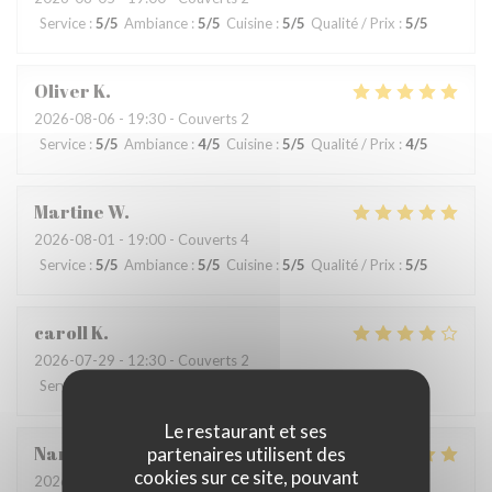
Service
:
5
/5
Ambiance
:
5
/5
Cuisine
:
5
/5
Qualité / Prix
:
5
/5
Oliver
K
2026-08-06
- 19:30 - Couverts 2
Service
:
5
/5
Ambiance
:
4
/5
Cuisine
:
5
/5
Qualité / Prix
:
4
/5
Martine
W
2026-08-01
- 19:00 - Couverts 4
Service
:
5
/5
Ambiance
:
5
/5
Cuisine
:
5
/5
Qualité / Prix
:
5
/5
caroll
K
2026-07-29
- 12:30 - Couverts 2
Service
:
4
/5
Ambiance
:
4
/5
Cuisine
:
5
/5
Qualité / Prix
:
5
/5
Le restaurant et ses
Nancy
M
partenaires utilisent des
cookies sur ce site, pouvant
2026-07-28
- 18:00 - Couverts 5