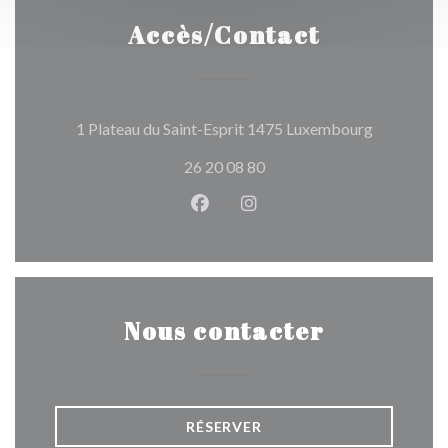
Accès/Contact
((ouvre une
1 Plateau du Saint-Esprit 1475 Luxembourg
26 20 08 80
Facebook ((ouvre une nouvelle 
Instagram ((ouvre une nou
Nous contacter
RÉSERVER