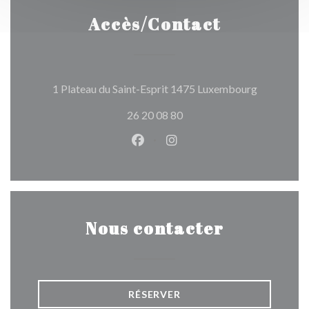
Accès/Contact
((ouvre une
1 Plateau du Saint-Esprit 1475 Luxembourg
26 20 08 80
Facebook ((ouvre une nouvelle 
Instagram ((ouvre une nou
Nous contacter
RÉSERVER