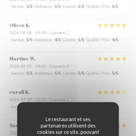
Service
:
5
/5
Ambiance
:
5
/5
Cuisine
:
5
/5
Qualité / Prix
:
5
/5
Oliver
K
2026-08-06
- 19:30 - Couverts 2
Service
:
5
/5
Ambiance
:
4
/5
Cuisine
:
5
/5
Qualité / Prix
:
4
/5
Martine
W
2026-08-01
- 19:00 - Couverts 4
Service
:
5
/5
Ambiance
:
5
/5
Cuisine
:
5
/5
Qualité / Prix
:
5
/5
caroll
K
2026-07-29
- 12:30 - Couverts 2
Service
:
4
/5
Ambiance
:
4
/5
Cuisine
:
5
/5
Qualité / Prix
:
5
/5
Le restaurant et ses
Nancy
M
partenaires utilisent des
cookies sur ce site, pouvant
2026-07-28
- 18:00 - Couverts 5