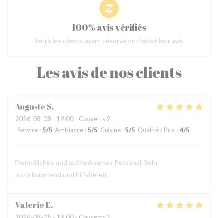
100% avis vérifiés
Seuls les clients ayant réservé ont laissé leur avis
Les avis de nos clients
Auguste
S
2026-08-08
- 19:00 - Couverts 2
Service
:
5
/5
Ambiance
:
5
/5
Cuisine
:
5
/5
Qualité / Prix
:
4
/5
Freundliches und aufmerksames Personal. Sehr
zuvorkommend und hilfsbereit.
Valerie
E
2026-08-05
- 19:00 - Couverts 2