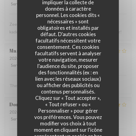
impliquer la collecte de
Service
:
5
/5
Ambiance
:
5
/5
Cuisine
:
5
/5
Qualité / Prix
:
5
/5
données à caractère
personnel. Les cookies dits «
nécessaires » sont
Zeer lekker eten, heel vriendelijk personeel in een gezellig
obligatoires et installés par
kader met Zuid-Amerikaanse vibes. Absoluut een aanrader!
défaut. D'autres cookies
facultatifs nécessitent votre
consentement. Ces cookies
Marc
A
facultatifs servent à analyser
2026-07-29
- 12:00 - Couverts 2
votre navigation, mesurer
l'audience du site, proposer
Service
:
2
/5
Ambiance
:
4
/5
Cuisine
:
4
/5
Qualité / Prix
:
3
/5
des fonctionnalités (ex : en
lien avec les réseaux sociaux)
ou afficher des publicités ou
The food was good
contenus personnalisés.
Cliquez sur « Tout accepter »,
« Tout refuser » ou «
Dominique
F
Personnaliser » pour gérer
2026-07-26
- 19:00 - Couverts 3
vos préférences. Vous pouvez
Service
:
5
/5
Ambiance
:
4
/5
Cuisine
:
4
/5
Qualité / Prix
:
4
/5
modifier vos choix à tout
moment en cliquant sur l'icône