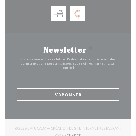
Newsletter
*
Inscrivez-vous à notre lettre d'information pour recevoir des
communications personnalisées et des offres marketing par
courriel.
S'ABONNER
© 2026 BATUCADA — CRÉATION DE SITE INTERNET RESTAURANT
((OUVRE UNE NOUVELLE FENÊTR
AVEC
ZENCHEF