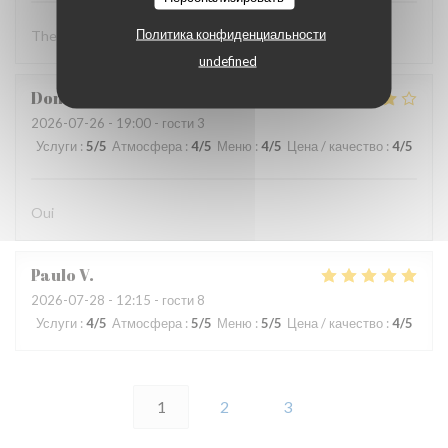
Политика конфиденциальности
The food was good
undefined
Dominique
F
2026-07-26
- 19:00 - гости 3
Услуги
:
5
/5
Атмосфера
:
4
/5
Меню
:
4
/5
Цена / качество
:
4
/5
Oui
Paulo
V
2026-07-28
- 12:15 - гости 8
Услуги
:
4
/5
Атмосфера
:
5
/5
Меню
:
5
/5
Цена / качество
:
4
/5
1
2
3