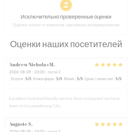
Исключительно проверенные оценки
Оценки только от клиентов, сделавших резервирование
Оценки наших посетителей
Andrew Nicholas
M
2026-08-09
- 20:00 - гости 2
Услуги
:
5
/5
Атмосфера
:
5
/5
Меню
:
5
/5
Цена / качество
:
5
/5
Excellent food and friendly service. Best restaurant we have
been to in Luxembourg City.
Auguste
S
2026-08-08
- 19:00 - гости 2