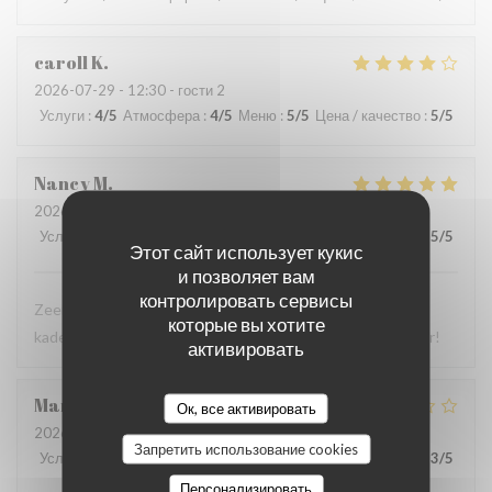
caroll
K
2026-07-29
- 12:30 - гости 2
Услуги
:
4
/5
Атмосфера
:
4
/5
Меню
:
5
/5
Цена / качество
:
5
/5
Nancy
M
2026-07-28
- 18:00 - гости 5
Услуги
:
5
/5
Атмосфера
:
5
/5
Меню
:
5
/5
Цена / качество
:
5
/5
Этот сайт использует кукис
и позволяет вам
контролировать сервисы
Zeer lekker eten, heel vriendelijk personeel in een gezellig
которые вы хотите
kader met Zuid-Amerikaanse vibes. Absoluut een aanrader!
активировать
Marc
A
Ок, все активировать
2026-07-29
- 12:00 - гости 2
Запретить использование cookies
Услуги
:
2
/5
Атмосфера
:
4
/5
Меню
:
4
/5
Цена / качество
:
3
/5
Персонализировать