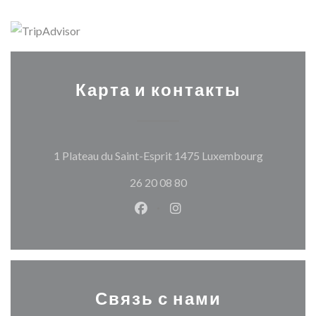
Карта и контакты
((открывае
1 Plateau du Saint-Esprit 1475 Luxembourg
26 20 08 80
Facebook ((открывается в ново
Instagram ((открывается
Связь с нами