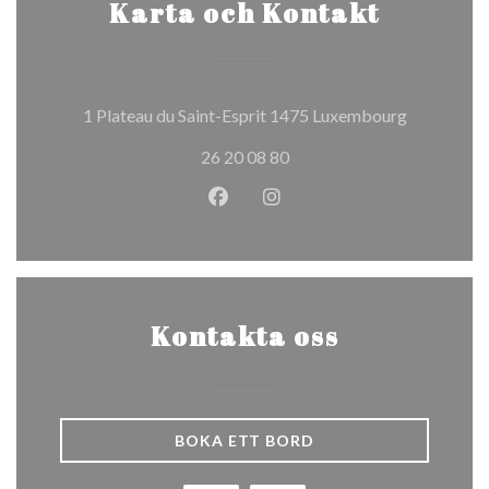
Karta och Kontakt
((öppnas i e
1 Plateau du Saint-Esprit 1475 Luxembourg
26 20 08 80
Facebook ((öppnas i ett nytt fön
Instagram ((öppnas i ett n
Kontakta oss
BOKA ETT BORD