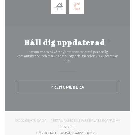
Håll dig uppdaterad
*
Prenumerera på vårt nyhetsbrev för att få personlig
kommunikation och marknadsföringserbjudanden via e-post från
oss.
PRENUMERERA
© 2026 BATUCADA — RESTAURANGENS WEBBPLATS SKAPAD AV
((ÖPPNAS I ETT NYTT FÖNSTER))
ZENCHEF
FÖRBEHÅLL
ANVÄNDARVILLKOR