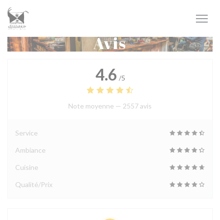
Personnalisation de vos choix en matière de cookies
Avis
4.6
/5
Note moyenne —
2557 avis
Service
Ambiance
Cuisine
Qualité/Prix