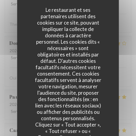
Service
:
2
/5
Ambiance
:
4
/5
Cuisine
:
4
/5
Qualité / Prix
:
3
/5
Le restaurant et ses
partenaires utilisent des
cookies sur ce site, pouvant
The food was good
impliquer la collecte de
données à caractère
personnel. Les cookies dits «
Dominique
F
nécessaires » sont
2026-07-26
- 19:00 - Couverts 3
obligatoires et installés par
Service
:
5
/5
Ambiance
:
4
/5
Cuisine
:
4
/5
Qualité / Prix
:
4
/5
défaut. D'autres cookies
facultatifs nécessitent votre
consentement. Ces cookies
Oui
facultatifs servent à analyser
votre navigation, mesurer
l'audience du site, proposer
Paulo
V
des fonctionnalités (ex : en
2026-07-28
- 12:15 - Couverts 8
lien avec les réseaux sociaux)
ou afficher des publicités ou
Service
:
4
/5
Ambiance
:
5
/5
Cuisine
:
5
/5
Qualité / Prix
:
4
/5
contenus personnalisés.
Cliquez sur « Tout accepter »,
Carolina
P
« Tout refuser » ou «