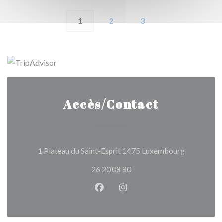
1
2
3
Accès/Contact
((ouvre une
1 Plateau du Saint-Esprit 1475 Luxembourg
26 20 08 80
Facebook ((ouvre une nouvelle 
Instagram ((ouvre une nou