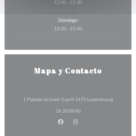
12:00 - 22:30
Domingo
12:00 - 21:00
Mapa y Contacto
((abre en u
1 Plateau du Saint-Esprit 1475 Luxembourg
26 20 08 80
Facebook ((abre en una nueva v
Instagram ((abre en una 