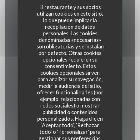
El restaurante y sus socios
utilizan cookies en este sitio,
Cocina
lo que puede implicar la
recopilación de datos
Carnes y parrillas, Sudamericana, Cócteles,
personales. Las cookies
Brasileña
denominadas «necesarias»
son obligatorias y se instalan
por defecto. Otras cookies
Tipo de negocio
opcionales requieren su
Restaurante sudamericano, Restaurante
consentimiento. Estas
cookies opcionales sirven
Brasileño
para analizar su navegación,
medir la audiencia del sitio,
Servicios
ofrecer funcionalidades (por
ejemplo, relacionadas con
Pedido para Llevar, Terraza, Acceso WiFi
redes sociales) o mostrar
publicidad o contenidos
Métodos de pago
personalizados. Haga clic en
'Aceptar todo', 'Rechazar
Apple Pay, Contactless Payment,
todo' o 'Personalizar' para
Eurocard/Mastercard, Tickets restaurante,
gestionar sus preferencias.