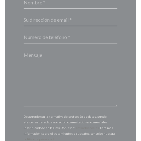
De acuerdo con la normativa de protección de datos, puede
ejercer su derecho a no recibir comunicaciones comerciales
inscribiéndose en la Lista Robinson:
listarobinson.es
. Para más
información sobre el tratamiento de sus datos, consulte nuestra
política de privacidad
.