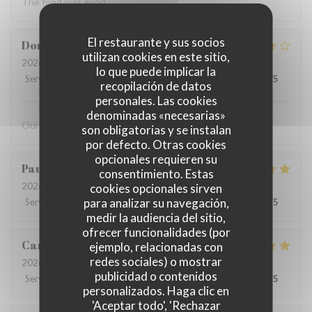
The food was good
El restaurante y sus socios
Dominique
F
utilizan cookies en este sitio,
2026-07-26
- 19:00 - Invitados 3
lo que puede implicar la
Servicio
:
5
/5
Ambiente
:
4
/5
Menú
:
4
/5
Calidad / Precio
:
4
/5
recopilación de datos
personales. Las cookies
denominadas «necesarias»
Oui
son obligatorias y se instalan
por defecto. Otras cookies
opcionales requieren su
Paulo
V
consentimiento. Estas
2026-07-28
- 12:15 - Invitados 8
cookies opcionales sirven
para analizar su navegación,
Servicio
:
4
/5
Ambiente
:
5
/5
Menú
:
5
/5
Calidad / Precio
:
4
/5
medir la audiencia del sitio,
ofrecer funcionalidades (por
Carolina
P
ejemplo, relacionadas con
redes sociales) o mostrar
2026-07-26
- 13:00 - Invitados 5
publicidad o contenidos
Servicio
:
5
/5
Ambiente
:
5
/5
Menú
:
5
/5
Calidad / Precio
:
5
/5
personalizados. Haga clic en
'Aceptar todo', 'Rechazar