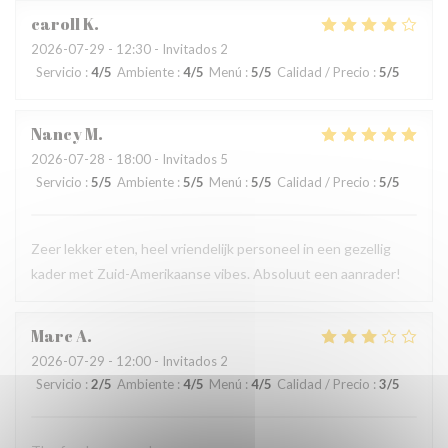
caroll
K
2026-07-29
- 12:30 - Invitados 2
Servicio
:
4
/5
Ambiente
:
4
/5
Menú
:
5
/5
Calidad / Precio
:
5
/5
Nancy
M
2026-07-28
- 18:00 - Invitados 5
Servicio
:
5
/5
Ambiente
:
5
/5
Menú
:
5
/5
Calidad / Precio
:
5
/5
Zeer lekker eten, heel vriendelijk personeel in een gezellig
kader met Zuid-Amerikaanse vibes. Absoluut een aanrader!
Marc
A
2026-07-29
- 12:00 - Invitados 2
Servicio
:
2
/5
Ambiente
:
4
/5
Menú
:
4
/5
Calidad / Precio
:
3
/5