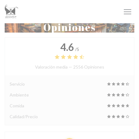
Personalización de sus opciones de cookies
Opiniones
4.6
/5
Valoración media —
2556 Opiniones
Servicio
Ambiente
Comida
Calidad/Precio